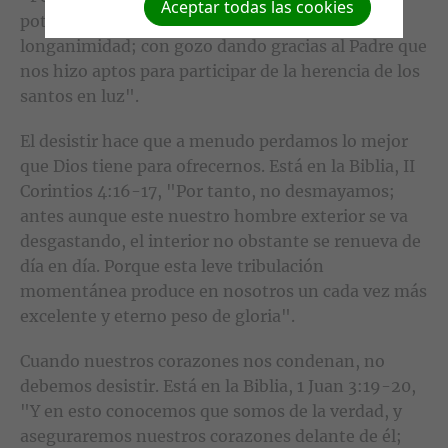
Aceptar todas las cookies
potencia de su gloria, para toda paciencia y
longanimidad; con gozo dando gracias al Padre que
nos hizo aptos para participar de la herencia de los
santos en luz".
El desistir hace que a menudo perdamos lo mejor
que Dios tiene para ofrecernos. Está en la Biblia, II
Corintios 4:16-17, "Por tanto, no desmayamos;
antes aunque este nuestro hombre exterior se va
desgastando, el interior no obstante se renueva de
día en día. Porque esta leve tribulación
momentánea produce en nosotros un cada vez más
excelente y eterno peso de gloria".
Cuando nuestros corazones nos condenan, no
debemos desistir. Está en la Biblia, 1 Juan 3:19-20,
"Y en esto conocemos que somos de la verdad, y
aseguraremos nuestros corazones delante de él;