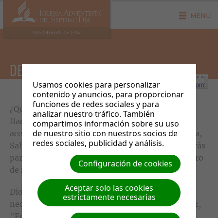
MENU
MISIONERA DE PAZ
DESISTIR
Usamos cookies para personalizar
contenido y anuncios, para proporcionar
funciones de redes sociales y para
¿Qué debemos hacer cuando sentimos que
analizar nuestro tráfico. También
flaqueamos? Debemos ser honestos con Dios
compartimos información sobre su uso
de nuestro sitio con nuestros socios de
acerca de nuestros sentimientos. Está en la Biblia,
redes sociales, publicidad y análisis.
Salmo 13:1, "¿Hasta cuándo, Jehová? ¿Me olvidarás
para siempre? ¿Hasta cuándo esconderás tu rostro
Configuración de cookies
de mí?"
Aceptar solo las cookies
Dios nos ha prometido fortaleza cuando la
estrictamente necesarias
necesitemos. Está en la Biblia, Colosenses 1:11-12,
"Fortalecidos con todo poder, conforme a la